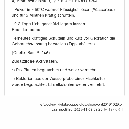
4) Bromthymolblau 0,1 g / 100 mL EtOH (96%)
- Pulver in ~ 50°C warmer Flüssigkeit lösen (Wasserbad)
und für 5 Minuten kräftig schütteln.
- 2-3 Tage Licht geschützt lagern lassern,
Raumtemperaut
- erneutes kräftiges Schütteln und kurz vor Gebrauch die
Gebrauchs-Lösung herstellen (Tipp, abfiltern)
(Quelle: Bast S. 246)
Zusätzliche Aktivitäten:
°) Pilz Platten begutachtet und weiter vermehrt.
°) Bakterien aus der Wasserprobe einer Fischkultur
wurde begutachtet, Einzelkolonien weiter vermehrt.
/srv/dokuwiki/data/pages/olga/olgaevent20191029.txt
Last modified:
2025-11-09 09:25
by
127.0.0.1