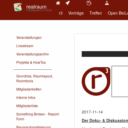
realraum
Hackspace in Graz
r3
Vorträge
Treffen
Open BioL
Veranstaltungen
Livestream
Veranstaltungsarchiv
Projekte & HowTos
———————————-
Grundriss, Raumlayout,
Roomtools
Mitgliedertreffen
Interne Infos
Mitgliederliste
2017-11-14
Something Broken - Report-
Form
Der Doku- & Diskussio
Raumautomatisierung