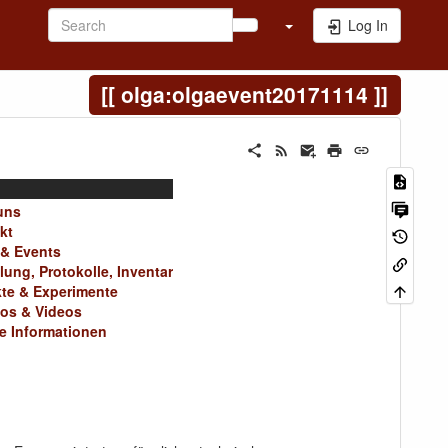
Log In
olga:olgaevent20171114
uns
kt
& Events
ung, Protokolle, Inventar
kte & Experimente
os & Videos
ne Informationen