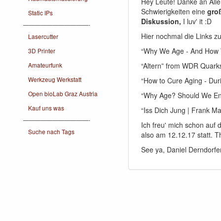
Hey Leute! Danke an Alle
Schwierigkeiten eine
gro
Static IPs
Diskussion,
I luv' it :D
———————————-
Hier nochmal die Links z
Lasercutter
“Why We Age - And How 
3D Printer
“Altern” from WDR Quar
Amateurfunk
Werkzeug Werkstatt
“How to Cure Aging - Duri
Open bioLab Graz Austria
“Why Age? Should We End
Kauf uns was
“Iss Dich Jung | Frank 
———————————-
Ich freu' mich schon auf
Suche nach Tags
also am 12.12.17 statt. 
See ya, Daniel Derndorfe