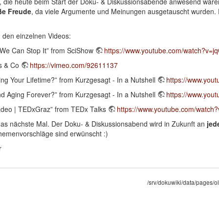
, die heute beim Start der Doku- & Diskussionsabende anwesend waren.
ße Freude
, da viele Argumente und Meinungen ausgetauscht wurden. E
u den einzelnen Videos:
We Can Stop It” from SciShow
https://www.youtube.com/watch?v=
ks & Co
https://vimeo.com/92611137
ng Your Lifetime?” from Kurzgesagt - In a Nutshell
https://www.yo
 Aging Forever?” from Kurzgesagt - In a Nutshell
https://www.yo
Madeo | TEDxGraz” from TEDx Talks
https://www.youtube.com/watc
 das nächste Mal. Der Doku- & Diskussionsabend wird in Zukunft an
jed
Themenvorschläge sind erwünscht :)
r
/srv/dokuwiki/data/pages/