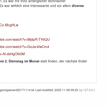
 Es war mir trotz anfänglicher technischer
s war wirklich eine interessante und vor allem
diverse
jqCo-McgHLw
utube.com/watch?v=MjdpR-TY6QU
utube.com/watch?v=GoJsr4IwCm4
h?v=N-dsHgOl00M
em 2. Dienstag im Monat
statt finden, der nächste findet
olga/olgaevent20171114.txt
Last modified:
2025-11-09 09:25
by
127.0.0.1