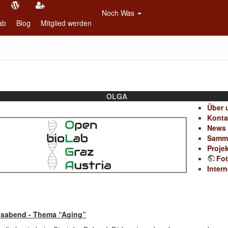
Noch Was
ab
Blog
Mitglied werden
OLGA
Über 
Konta
News 
Samml
Proje
Fot
Inter
nsabend - Thema “Aging”