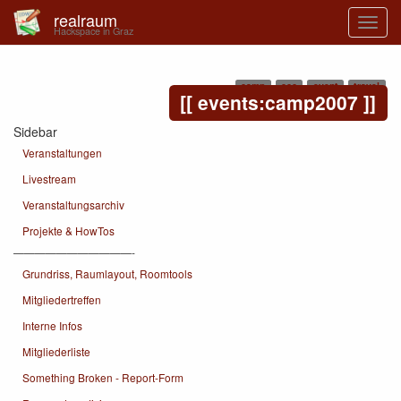
realraum
Hackspace in Graz
camp
ccc
event
travel
events:camp2007
Sidebar
Veranstaltungen
Livestream
Veranstaltungsarchiv
Projekte & HowTos
———————————-
Grundriss, Raumlayout, Roomtools
Mitgliedertreffen
Interne Infos
Mitgliederliste
Something Broken - Report-Form