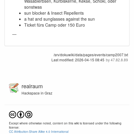
Wasabierbsen, Kürbiskerne, Kekse, Schoki, oder
sonstwas
sun blocker & Insect Repellents
a hat and sunglasses against the sun
Ticket fürs Camp oder 150 Euro
—
/srv/dokuwiki/data/pages/events/camp2007.txt
Last modified:
2026-04-15 08:45
by
47.82.8.89
realraum
Hackspace in Graz
Except where otherwise noted, content on this wiki is licensed under the following
license:
CC Attribution-Share Alike 4.0 International