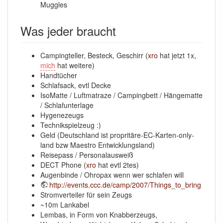
Muggles
Was jeder braucht
Campingteller, Besteck, Geschirr (
xro
hat jetzt 1x,
mich
hat weitere)
Handtücher
Schlafsack, evtl Decke
IsoMatte / Luftmatraze / Campingbett / Hängematte
/ Schlafunterlage
Hygenezeugs
Technikspielzeug :)
Geld (Deutschland ist propritäre-EC-Karten-only-
land bzw Maestro Entwicklungsland)
Reisepass / Personalausweiß
DECT Phone (
xro
hat evtl 2tes)
Augenbinde / Ohropax wenn wer schlafen will
http://events.ccc.de/camp/2007/Things_to_bring
Stromverteiler für sein Zeugs
~10m Lankabel
Lembas, in Form von Knabberzeugs,