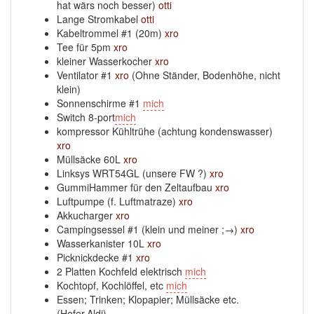
hat wärs noch besser)
otti
Lange Stromkabel
otti
Kabeltrommel #1 (20m)
xro
Tee für 5pm
xro
kleiner Wasserkocher
xro
Ventilator #1
xro
(Ohne Ständer, Bodenhöhe, nicht
klein)
Sonnenschirme #1
mich
Switch 8-port
mich
kompressor Kühltrühe (achtung kondenswasser)
xro
Müllsäcke 60L
xro
Linksys WRT54GL (unsere FW ?)
xro
GummiHammer für den Zeltaufbau
xro
Luftpumpe (f. Luftmatraze)
xro
Akkucharger
xro
Campingsessel #1 (klein und meiner ;→)
xro
Wasserkanister 10L
xro
Picknickdecke #1
xro
2 Platten Kochfeld elektrisch
mich
Kochtopf, Kochlöffel, etc
mich
Essen; Trinken; Klopapier; Müllsäcke etc.
(Hofer,Aldi)