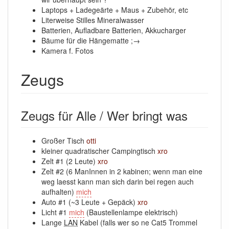
Laptops + Ladegeärte + Maus + Zubehör, etc
Literweise Stilles Mineralwasser
Batterien, Aufladbare Batterien, Akkucharger
Bäume für die Hängematte ;→
Kamera f. Fotos
Zeugs
Zeugs für Alle / Wer bringt was
Großer Tisch
otti
kleiner quadratischer Campingtisch
xro
Zelt #1 (2 Leute)
xro
Zelt #2 (6 ManInnen in 2 kabinen; wenn man eine
weg laesst kann man sich darin bei regen auch
aufhalten)
mich
Auto #1 (~3 Leute + Gepäck)
xro
Licht #1
mich
(Baustellenlampe elektrisch)
Lange
LAN
Kabel (falls wer so ne Cat5 Trommel